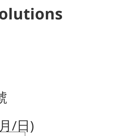
olutions
號
月/日)