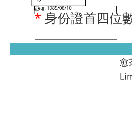
*
身份證首四位
​愈
Li