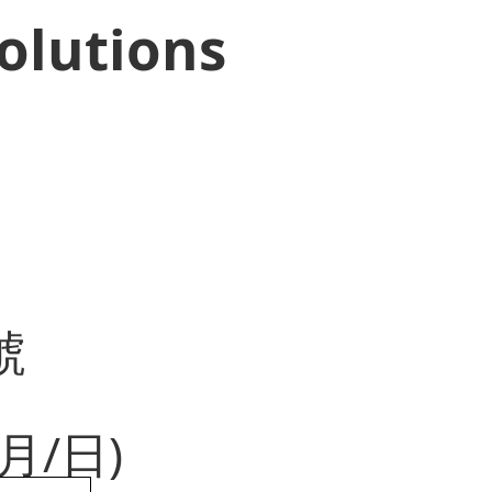
olutions
號
月/日)