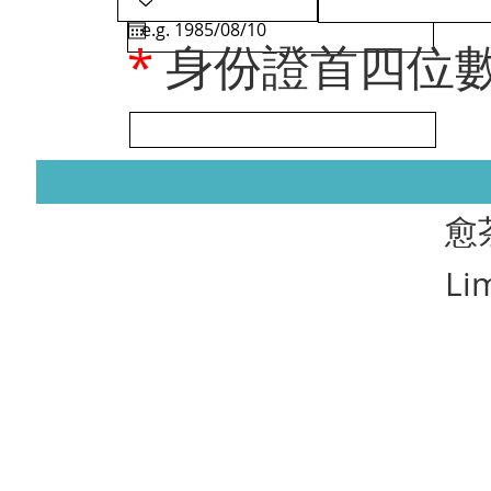
*
身份證首四位
​愈
Li