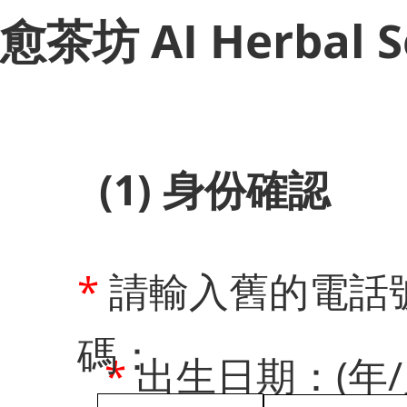
​愈茶坊 AI Herbal S
(1) 身份確認
*
請輸入舊的電話
碼：
*
出生日期：(年/