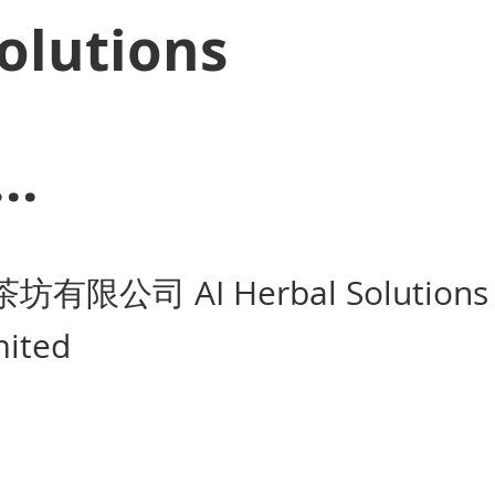
olutions
.
茶坊有限公司 AI Herbal Solutions
mited