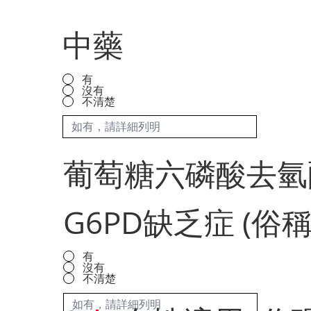
中藥
有
沒有
不清楚
葡萄糖六磷酸去氫
G6PD缺乏症 (俗
有
沒有
不清楚