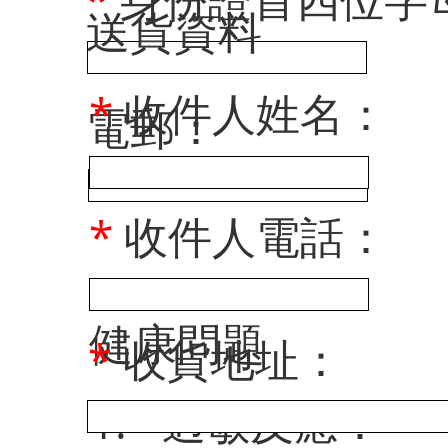
​送貨資料
*
收件人姓名：
電郵：
*
收件人電話：
健康問題
*
收貨地址：
1.
*
過敏反應：