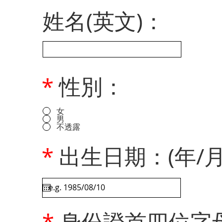
姓名(英文)：
*
性別：
女
男
不透露
*
出生日期：(年/月
*
身份證首四位字