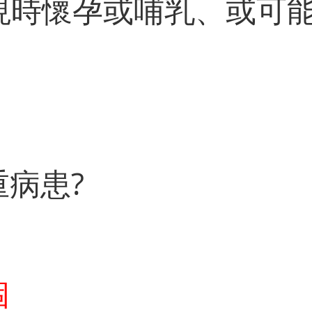
你現時懷孕或哺乳、或可能
重病患?
個