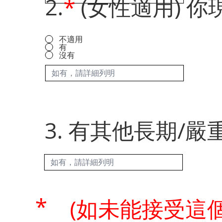
2.
*
(女性適用) 
不適用
有
沒有
3. 有其他長期/嚴
*
(如未能接受這