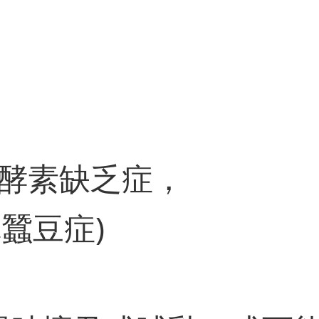
酵素缺乏症，
稱蠶豆症)