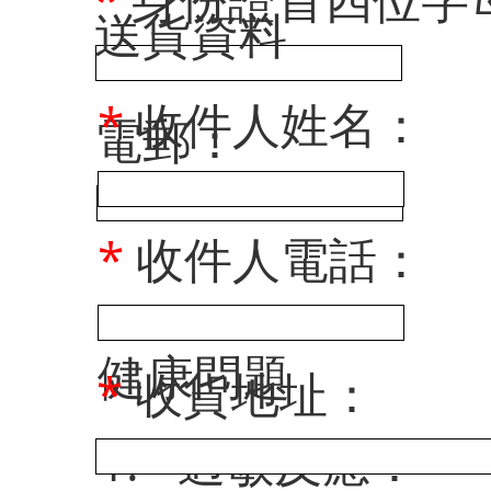
​送貨資料
*
收件人姓名：
電郵：
*
收件人電話：
健康問題
*
收貨地址：
1.
*
過敏反應：