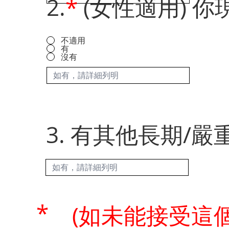
2.
*
(女性適用) 
不適用
有
沒有
3. 有其他長期/嚴
*
(如未能接受這