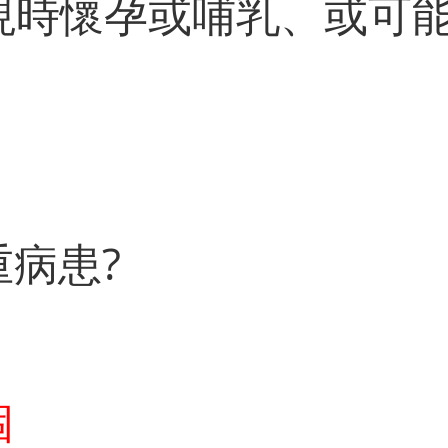
你現時懷孕或哺乳、或可能
重病患?
個