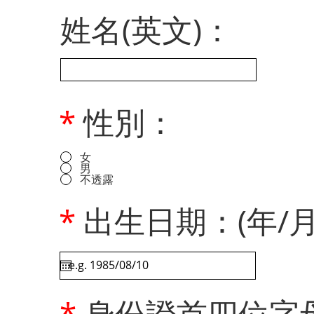
姓名(英文)：
*
性別：
女
男
不透露
*
出生日期：(年/月
*
身份證首四位字