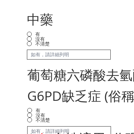
中藥
有
沒有
不清楚
葡萄糖六磷酸去氫
G6PD缺乏症 (俗
有
沒有
不清楚