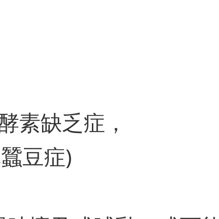
酵素缺乏症，
稱蠶豆症)