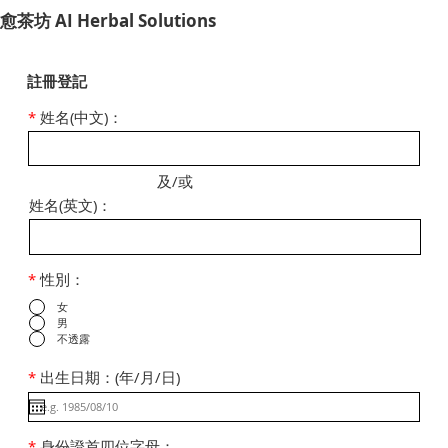
​愈茶坊 AI Herbal Solutions
註冊登記
*
姓名(中文)：
及/或
姓名(英文)：
*
性別：
女
男
不透露
*
出生日期：(年/月/日)
*
身份證首四位字母：