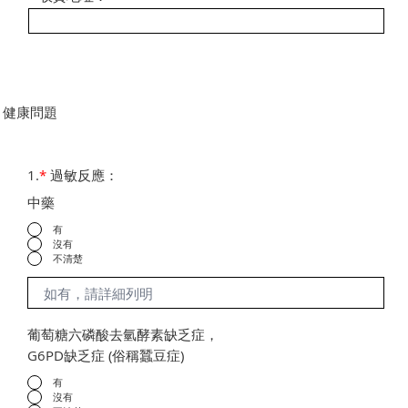
健康問題
1.
*
過敏反應：
中藥
有
沒有
不清楚
葡萄糖六磷酸去氫酵素缺乏症，
G6PD缺乏症 (俗稱蠶豆症)
有
沒有