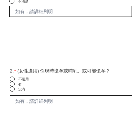
不清楚
2.
*
(女性適用) 你現時懷孕或哺乳、或可能懷孕 ?
不適用
有
沒有