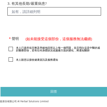
3. 有其他長期/嚴重病患?
*
聲明
(如未能接受這個部份，這個服務無法繼續)
本人已盡所佑完整及準確地回答以上每一個問題，並且明白這是中醫的遙
距醫療部份，若有任何身體狀況或服藥方面的變化，將通知醫師
本人願意以接收健康資訊及服務通知
回答
​愈茶坊有限公司 AI Herbal Solutions Limited