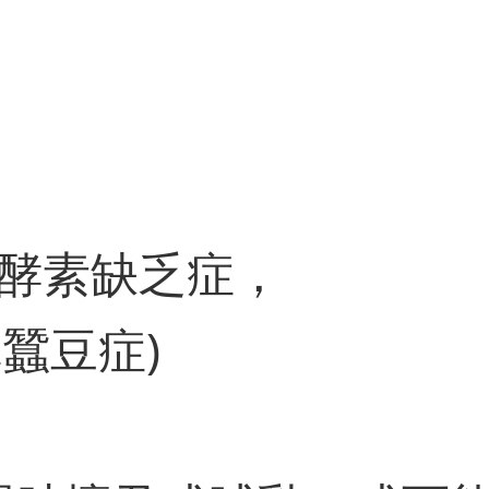
酵素缺乏症，
稱蠶豆症)