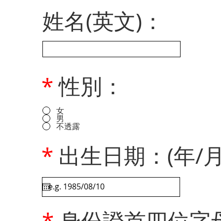
姓名(英文)：
*
性別：
女
男
不透露
*
出生日期：(年/月
*
身份證首四位字