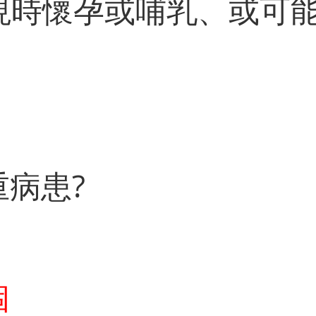
你現時懷孕或哺乳、或可能
重病患?
個