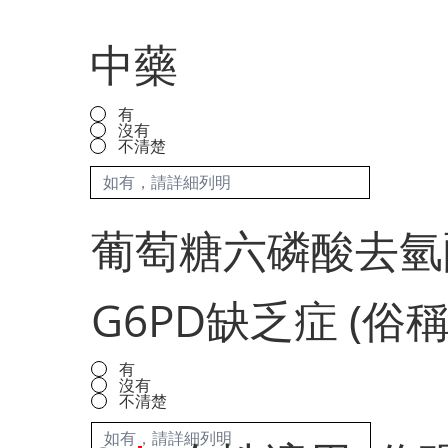
中藥
有
沒有
不清楚
葡萄糖六磷酸去氫
G6PD缺乏症 (俗
有
沒有
不清楚