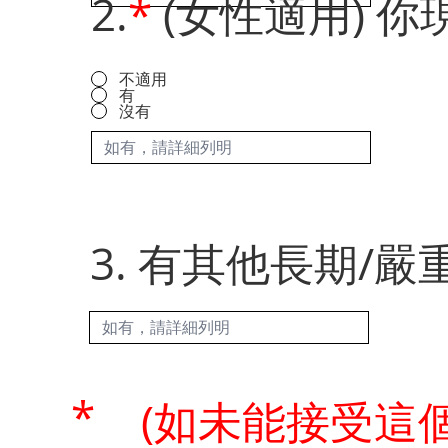
2.
*
(女性適用) 
不適用
有
沒有
3. 有其他長期/嚴
*
(如未能接受這