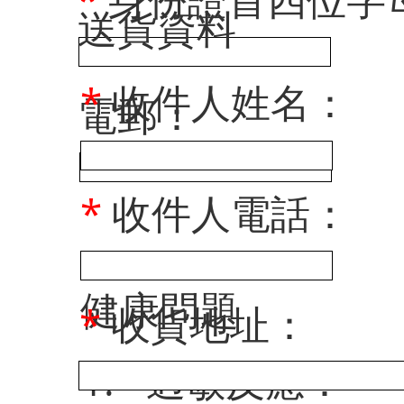
​送貨資料
*
收件人姓名：
電郵：
*
收件人電話：
健康問題
*
收貨地址：
1.
*
過敏反應：