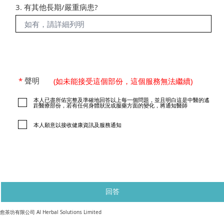
3. 有其他長期/嚴重病患?
*
聲明
(如未能接受這個部份，這個服務無法繼續)
本人已盡所佑完整及準確地回答以上每一個問題，並且明白這是中醫的遙
距醫療部份，若有任何身體狀況或服藥方面的變化，將通知醫師
本人願意以接收健康資訊及服務通知
回答
​愈茶坊有限公司 AI Herbal Solutions Limited