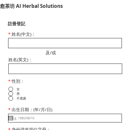
​愈茶坊 AI Herbal Solutions
註冊登記
*
姓名(中文)：
及/或
姓名(英文)：
*
性別：
女
男
不透露
*
出生日期：(年/月/日)
*
身份證首四位字母：