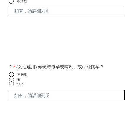
不清楚
2.
*
(女性適用) 你現時懷孕或哺乳、或可能懷孕 ?
不適用
有
沒有