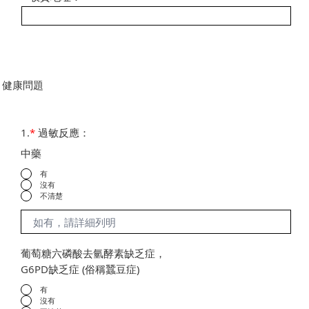
健康問題
1.
*
過敏反應：
中藥
有
沒有
不清楚
葡萄糖六磷酸去氫酵素缺乏症，
G6PD缺乏症 (俗稱蠶豆症)
有
沒有