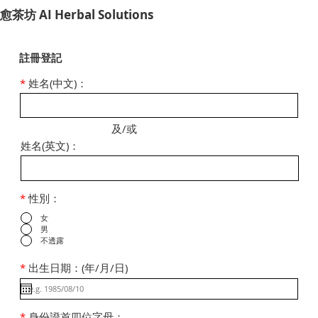
​愈茶坊 AI Herbal Solutions
註冊登記
*
姓名(中文)：
及/或
姓名(英文)：
*
性別：
女
男
不透露
*
出生日期：(年/月/日)
*
身份證首四位字母：