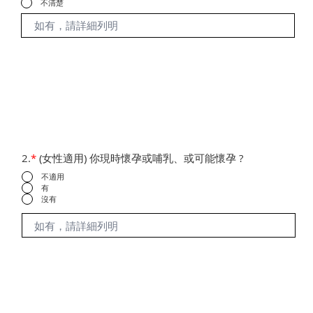
不清楚
2.
*
(女性適用) 你現時懷孕或哺乳、或可能懷孕 ?
不適用
有
沒有