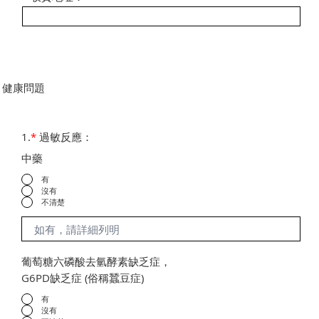
健康問題
1.
*
過敏反應：
中藥
有
沒有
不清楚
葡萄糖六磷酸去氫酵素缺乏症，
G6PD缺乏症 (俗稱蠶豆症)
有
沒有