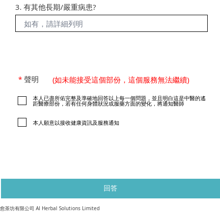
3. 有其他長期/嚴重病患?
*
聲明
(如未能接受這個部份，這個服務無法繼續)
本人已盡所佑完整及準確地回答以上每一個問題，並且明白這是中醫的遙
距醫療部份，若有任何身體狀況或服藥方面的變化，將通知醫師
本人願意以接收健康資訊及服務通知
回答
​愈茶坊有限公司 AI Herbal Solutions Limited