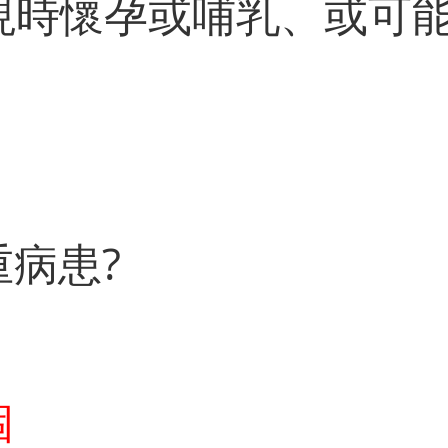
你現時懷孕或哺乳、或可能
重病患?
個