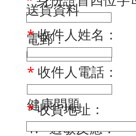
​送貨資料
*
收件人姓名：
電郵：
*
收件人電話：
健康問題
*
收貨地址：
1.
*
過敏反應：