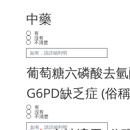
中藥
有
沒有
不清楚
葡萄糖六磷酸去氫
G6PD缺乏症 (俗
有
沒有
不清楚