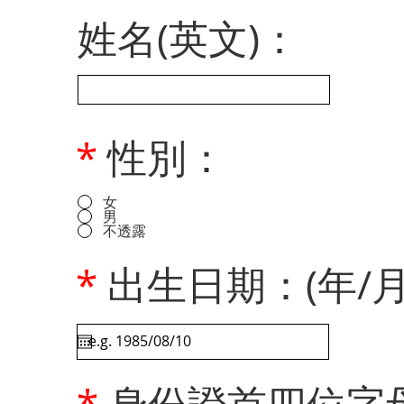
姓名(英文)：
*
性別：
女
男
不透露
*
出生日期：(年/月
*
身份證首四位字