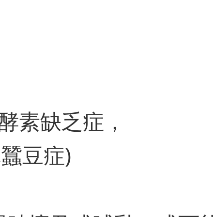
酵素缺乏症，
稱蠶豆症)