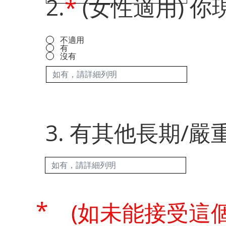
2.
*
(女性適用) 
不適用
有
沒有
3. 有其他長期/嚴
*
(如未能接受這