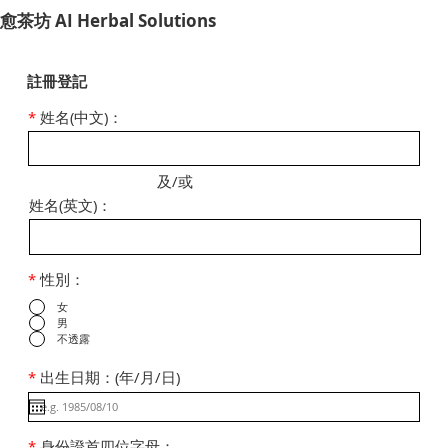
​愈茶坊 AI Herbal Solutions
註冊登記
*
姓名(中文)：
及/或
姓名(英文)：
*
性別：
女
男
不透露
*
出生日期：(年/月/日)
*
身份證首四位字母：