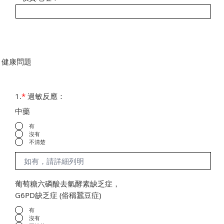
健康問題
1.
*
過敏反應：
中藥
有
沒有
不清楚
葡萄糖六磷酸去氫酵素缺乏症，
G6PD缺乏症 (俗稱蠶豆症)
有
沒有