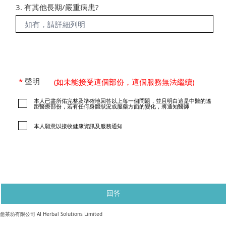
3. 有其他長期/嚴重病患?
*
聲明
(如未能接受這個部份，這個服務無法繼續)
本人已盡所佑完整及準確地回答以上每一個問題，並且明白這是中醫的遙
距醫療部份，若有任何身體狀況或服藥方面的變化，將通知醫師
本人願意以接收健康資訊及服務通知
回答
​愈茶坊有限公司 AI Herbal Solutions Limited