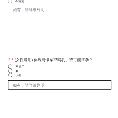
不清楚
2.
*
(女性適用) 你現時懷孕或哺乳、或可能懷孕 ?
不適用
有
沒有