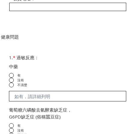
健康問題
1.
*
過敏反應：
中藥
有
沒有
不清楚
葡萄糖六磷酸去氫酵素缺乏症，
G6PD缺乏症 (俗稱蠶豆症)
有
沒有