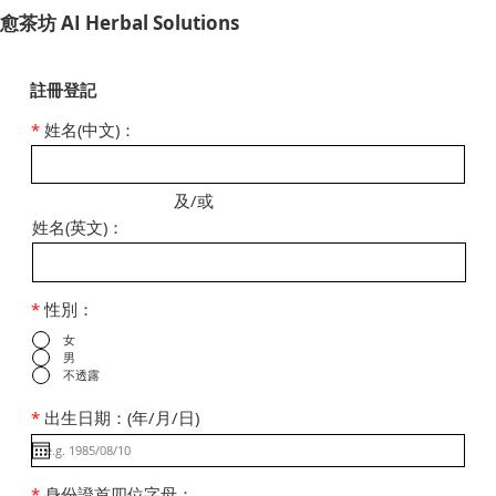
​愈茶坊 AI Herbal Solutions
註冊登記
*
姓名(中文)：
及/或
姓名(英文)：
*
性別：
女
男
不透露
*
出生日期：(年/月/日)
*
身份證首四位字母：