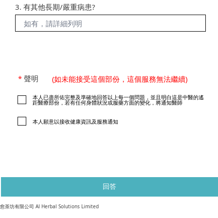
3. 有其他長期/嚴重病患?
*
聲明
(如未能接受這個部份，這個服務無法繼續)
本人已盡所佑完整及準確地回答以上每一個問題，並且明白這是中醫的遙
距醫療部份，若有任何身體狀況或服藥方面的變化，將通知醫師
本人願意以接收健康資訊及服務通知
回答
​愈茶坊有限公司 AI Herbal Solutions Limited