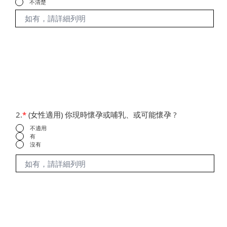
不清楚
2.
*
(女性適用) 你現時懷孕或哺乳、或可能懷孕 ?
不適用
有
沒有