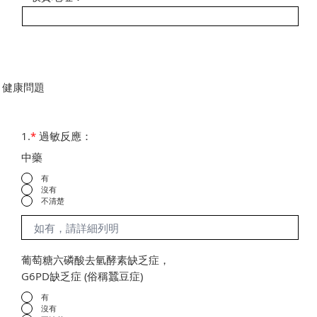
健康問題
1.
*
過敏反應：
中藥
有
沒有
不清楚
葡萄糖六磷酸去氫酵素缺乏症，
G6PD缺乏症 (俗稱蠶豆症)
有
沒有