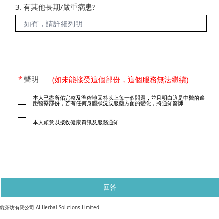
3. 有其他長期/嚴重病患?
*
聲明
(如未能接受這個部份，這個服務無法繼續)
本人已盡所佑完整及準確地回答以上每一個問題，並且明白這是中醫的遙
距醫療部份，若有任何身體狀況或服藥方面的變化，將通知醫師
本人願意以接收健康資訊及服務通知
回答
​愈茶坊有限公司 AI Herbal Solutions Limited