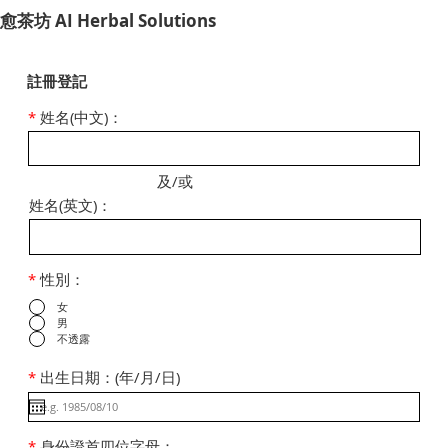
​愈茶坊 AI Herbal Solutions
註冊登記
*
姓名(中文)：
及/或
姓名(英文)：
*
性別：
女
男
不透露
*
出生日期：(年/月/日)
*
身份證首四位字母：