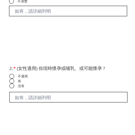
不清楚
2.
*
(女性適用) 你現時懷孕或哺乳、或可能懷孕 ?
不適用
有
沒有